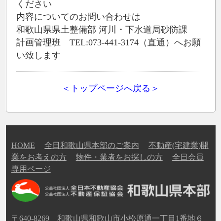
ください
内容についてのお問い合わせは
和歌山県県土整備部 河川・下水道局砂防課
計画管理班 TEL:073-441-3174（直通）へお願
い致します
＜トップページへ戻る＞
HOME
全日和歌山県本部のご案内
不動産(宅建業)開
業をお考えの方
物件・業者をお探しの方
全日会員
専用ページ
〒640-8269 和歌山県和歌山市小松原通一丁目1番地６